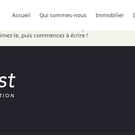
 MONDE !
Accueil
Qui sommes-nous
Immobilier
e sur WordPress. Ceci est votre premier article. Modi
imez-le, puis commencez à écrire !